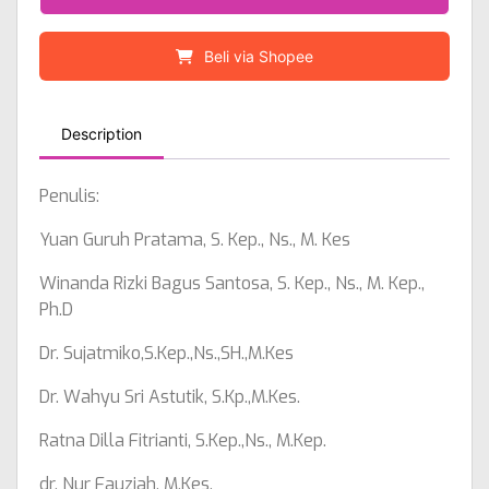
Beli via Shopee
Description
Penulis:
Yuan Guruh Pratama, S. Kep., Ns., M. Kes
Winanda Rizki Bagus Santosa, S. Kep., Ns., M. Kep.,
Ph.D
Dr. Sujatmiko,S.Kep.,Ns.,SH.,M.Kes
Dr. Wahyu Sri Astutik, S.Kp.,M.Kes.
Ratna Dilla Fitrianti, S.Kep.,Ns., M.Kep.
dr. Nur Fauziah, M.Kes.