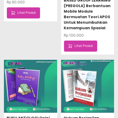
BASED GROUP LEARNING
Rp
90.000
(PREGOLA) Berbantuan
Mobile Module
Lihat Produk
Bermuatan Teori APOS
Untuk Menumbuhkan
Kemampuan Spasial
Rp
100.000
Lihat Produk