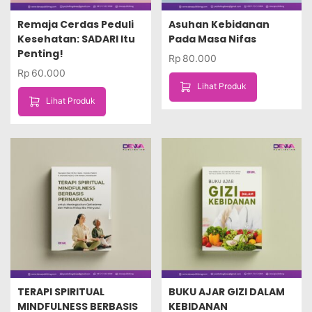
Remaja Cerdas Peduli
Asuhan Kebidanan
Kesehatan: SADARI Itu
Pada Masa Nifas
Penting!
Rp
80.000
Rp
60.000
Lihat Produk
Lihat Produk
TERAPI SPIRITUAL
BUKU AJAR GIZI DALAM
MINDFULNESS BERBASIS
KEBIDANAN