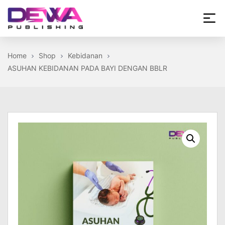
Skip
to
the
Dewa
content
Publishing
Home
Shop
Kebidanan
ASUHAN KEBIDANAN PADA BAYI DENGAN BBLR