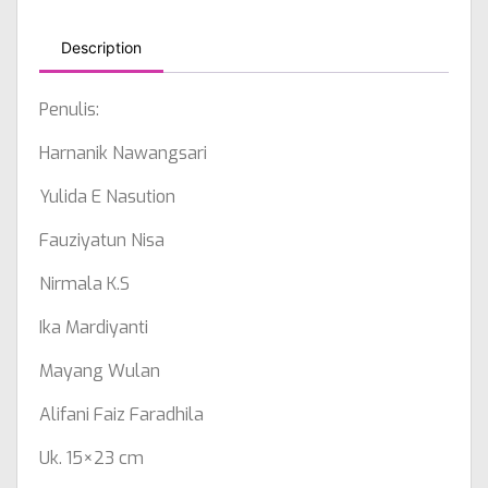
Description
Penulis:
Harnanik Nawangsari
Yulida E Nasution
Fauziyatun Nisa
Nirmala K.S
Ika Mardiyanti
Mayang Wulan
Alifani Faiz Faradhila
Uk. 15×23 cm