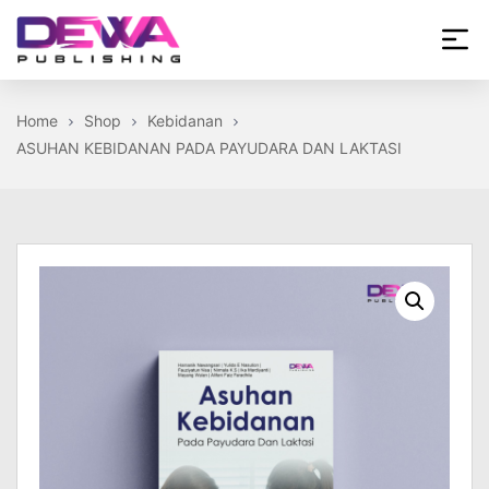
Skip
to
the
Dewa
content
Publishing
Home
Shop
Kebidanan
ASUHAN KEBIDANAN PADA PAYUDARA DAN LAKTASI