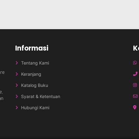
Informasi
K
Tentang Kami
nre
Keranjang
Katalog Buku
e,
Syarat & Ketentuan
an
Hubungi Kami