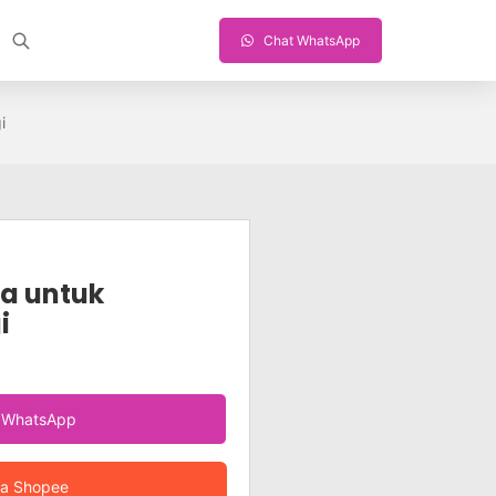
Chat WhatsApp
i
a untuk
i
a WhatsApp
ia Shopee