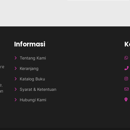
Informasi
K
Tentang Kami
nre
Keranjang
Katalog Buku
e,
Syarat & Ketentuan
an
Hubungi Kami