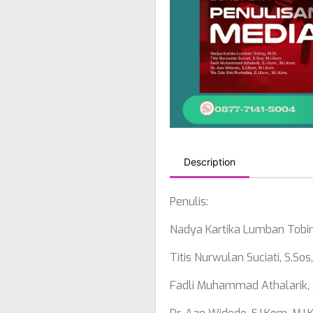
Description
Penulis:
Nadya Kartika Lumban Tobing
Titis Nurwulan Suciati, S.Sos
Fadli Muhammad Athalarik, S