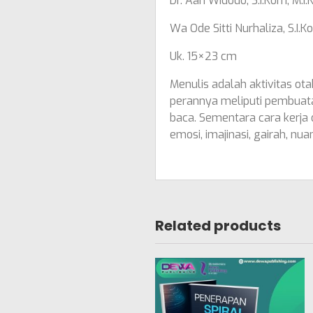
Dr. Aan Widodo, S.I.Kom, M.I.
Wa Ode Sitti Nurhaliza, S.I.K
Uk. 15×23 cm
Menulis adalah aktivitas ota
perannya meliputi pembuata
baca. Sementara cara kerja
emosi, imajinasi, gairah, nua
Related products