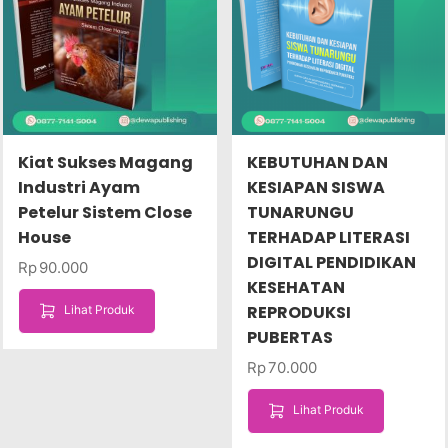
Kiat Sukses Magang
KEBUTUHAN DAN
Industri Ayam
KESIAPAN SISWA
Petelur Sistem Close
TUNARUNGU
House
TERHADAP LITERASI
DIGITAL PENDIDIKAN
Rp
90.000
KESEHATAN
REPRODUKSI
Lihat Produk
PUBERTAS
Rp
70.000
Lihat Produk