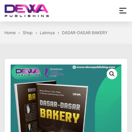
Skip
to
the
Dewa
content
Publishing
Home
Shop
Lainnya
DASAR-DASAR BAKERY