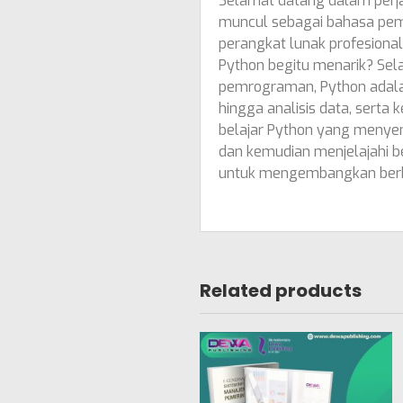
Selamat datang dalam perj
muncul sebagai bahasa pem
perangkat lunak profesion
Python begitu menarik? Sel
pemrograman, Python adalah
hingga analisis data, serta
belajar Python yang menye
dan kemudian menjelajahi 
untuk mengembangkan berbaga
Related products