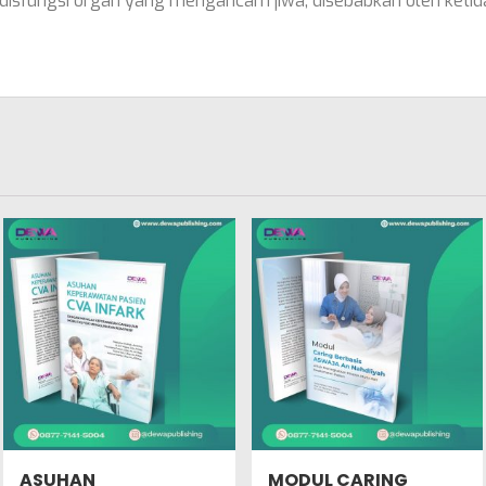
ai disfungsi organ yang mengancam jiwa, disebabkan oleh ke
ASUHAN
MODUL CARING