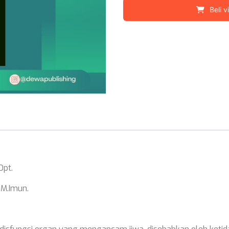
Beli v
FOpt.
 M.Imun.