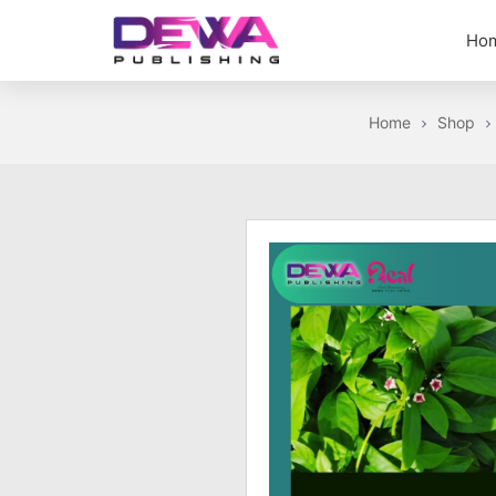
Skip
Ho
to
the
Dewa
content
Publishing
Home
Shop