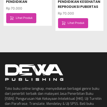
PENDIDIKAN
PENDIDIKAN KESEHATAN
REPRODUKSI PUBERTAS
Rp
70.000
Rp
70.000
Lihat Produk
Lihat Produk
Toko buku online lengkap, menyediakan berbagai genre buku
dari penerbit terbaik dan maleyani Jasa Penerbitan Buku
(ISBN), Pengurusan Hak Kekayaan Intelektual (HKI), Uji Turnitin
dan Parafrase, Translate, Mendeley & Uji SPSS. Beli buku