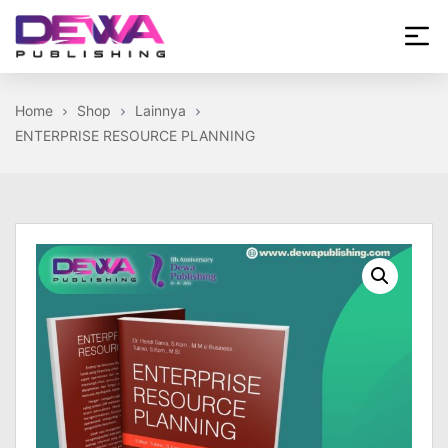
Skip
to
the
Dewa
content
Publishing
Home
Shop
Lainnya
ENTERPRISE RESOURCE PLANNING