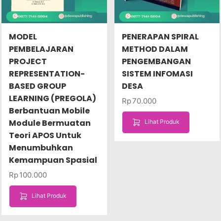
MODEL
PENERAPAN SPIRAL
PEMBELAJARAN
METHOD DALAM
PROJECT
PENGEMBANGAN
REPRESENTATION-
SISTEM INFOMASI
BASED GROUP
DESA
LEARNING (PREGOLA)
Rp
70.000
Berbantuan Mobile
Module Bermuatan
Lihat Produk
Teori APOS Untuk
Menumbuhkan
Kemampuan Spasial
Rp
100.000
Lihat Produk