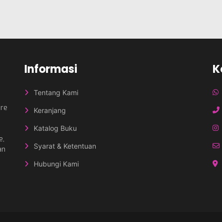
Informasi
K
Tentang Kami
nre
Keranjang
Katalog Buku
e,
Syarat & Ketentuan
an
Hubungi Kami