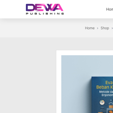
Skip
Ho
to
the
Dewa
content
Publishing
Home
Shop