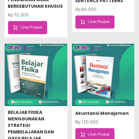
SENTENCE PATTERNS
BERKEBUTUHAN KHUSUS
Rp
80.000
Rp
70.000
Lihat Produk
Lihat Produk
BELAJAR FISIKA
Akuntansi Manajemen
MENGGUNAKAN
Rp
120.000
STRATEGI
PEMBELAJARAN DAN
Lihat Produk
GAYA BELAJAR