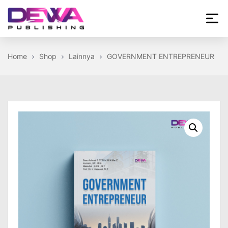
Skip
to
the
Dewa
content
Publishing
Home
Shop
Lainnya
GOVERNMENT ENTREPRENEUR