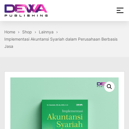
Skip
to
the
Dewa
content
Publishing
Home
Shop
Lainnya
Implementasi Akuntansi Syariah dalam Perusahaan Berbasis
Jasa