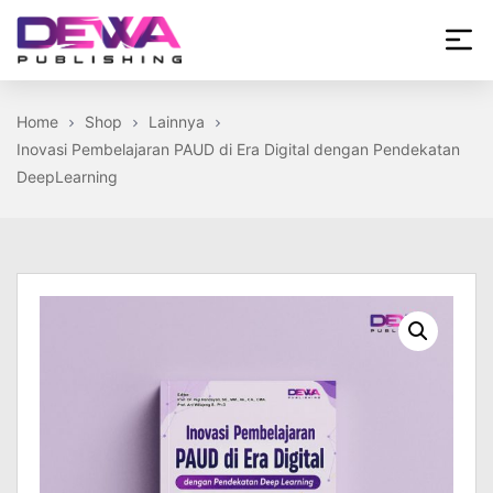
Skip
to
the
Dewa
content
Publishing
Home
Shop
Lainnya
Inovasi Pembelajaran PAUD di Era Digital dengan Pendekatan
DeepLearning