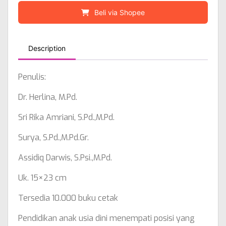
Beli via Shopee
Description
Penulis:
Dr. Herlina, M.Pd.
Sri Rika Amriani, S.Pd.,M.Pd.
Surya, S.Pd.,M.Pd.Gr.
Assidiq Darwis, S.Psi.,M.Pd.
Uk. 15×23 cm
Tersedia 10.000 buku cetak
Pendidikan anak usia dini menempati posisi yang