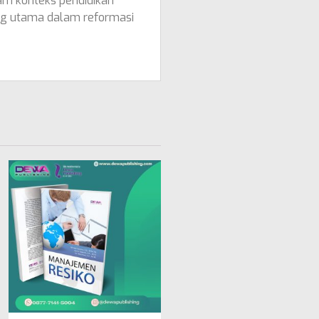
am konteks pendidikan
ong utama dalam reformasi