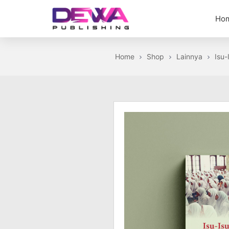
Skip
Ho
to
the
Dewa
content
Publishing
Home
Shop
Lainnya
Isu-