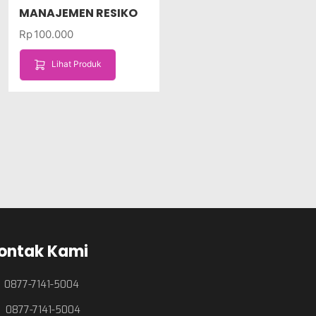
MANAJEMEN RESIKO
Rp
100.000
Lihat Produk
ontak Kami
0877-7141-5004
0877-7141-5004