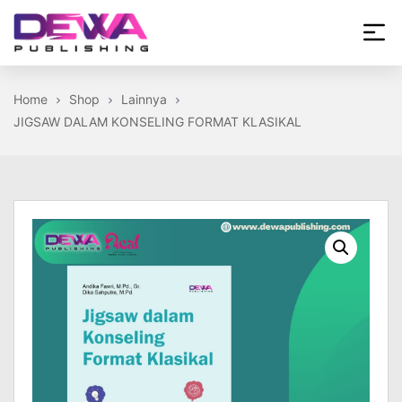
Skip
to
the
Dewa
content
Publishing
Home
Shop
Lainnya
JIGSAW DALAM KONSELING FORMAT KLASIKAL