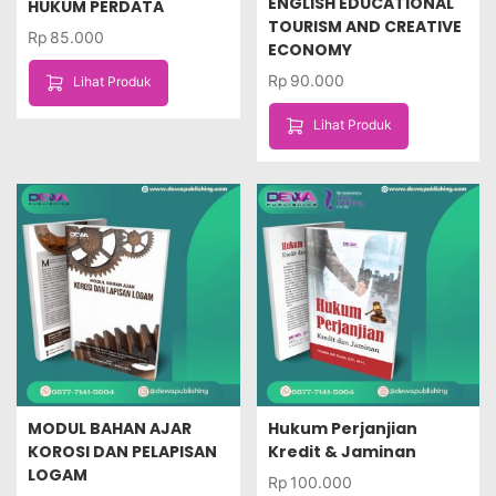
ENGLISH EDUCATIONAL
HUKUM PERDATA
TOURISM AND CREATIVE
Rp
85.000
ECONOMY
Rp
90.000
Lihat Produk
Lihat Produk
MODUL BAHAN AJAR
Hukum Perjanjian
KOROSI DAN PELAPISAN
Kredit & Jaminan
LOGAM
Rp
100.000