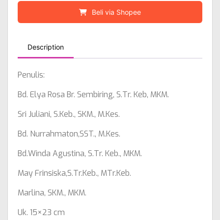
Beli via Shopee
Description
Penulis:
Bd. Elya Rosa Br. Sembiring, S.Tr. Keb, MKM.
Sri Juliani, S.Keb., SKM., M.Kes.
Bd. Nurrahmaton,SST., M.Kes.
Bd.Winda Agustina, S.Tr. Keb., MKM.
May Frinsiska,S.Tr.Keb., MTr.Keb.
Marlina, SKM., MKM.
Uk. 15×23 cm