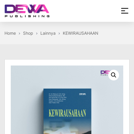
Skip
to
the
Dewa
content
Publishing
Home
Shop
Lainnya
KEWIRAUSAHAAN