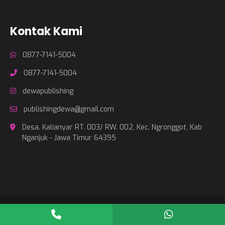
Kontak Kami
0877-7141-5004
0877-7141-5004
dewapublishing
publishingdewa@gmail.com
Desa. Kalianyar RT. 003/ RW. 002, Kec. Ngronggot, Kab
Nganjuk - Jawa Timur 64395
Copyright © 2026
Dewa Publishing
- Powered by
JasterWeb