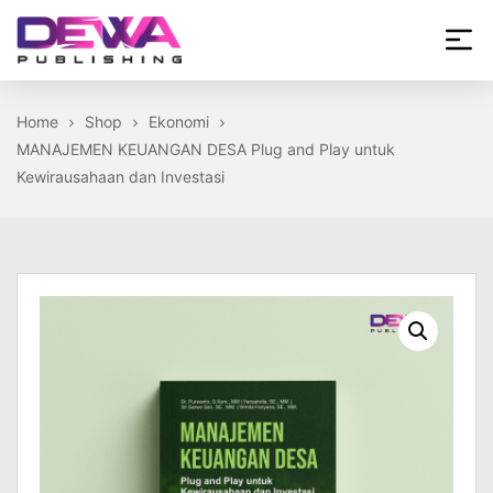
Skip
to
the
Dewa
content
Publishing
Home
Shop
Ekonomi
MANAJEMEN KEUANGAN DESA Plug and Play untuk
Kewirausahaan dan Investasi