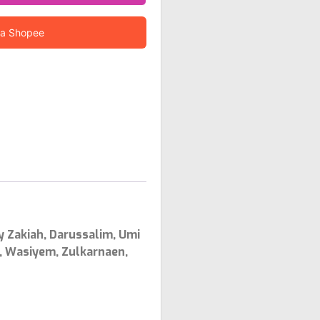
ia Shopee
y Zakiah, Darussalim, Umi
 Wasiyem, Zulkarnaen,