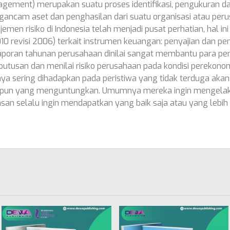
agement) merupakan suatu proses identifikasi, pengukuran d
gancam aset dan penghasilan dari suatu organisasi atau peru
men risiko di Indonesia telah menjadi pusat perhatian, hal in
10 revisi 2006) terkait instrumen keuangan: penyajian dan p
laporan tahunan perusahaan dinilai sangat membantu para 
tusan dan menilai risiko perusahaan pada kondisi perekonomi
 sering dihadapkan pada peristiwa yang tidak terduga akan t
un yang menguntungkan. Umumnya mereka ingin mengelak da
an selalu ingin mendapatkan yang baik saja atau yang lebi