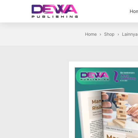
Skip
Ho
to
the
Dewa
content
Publishing
Home
Shop
Lainnya