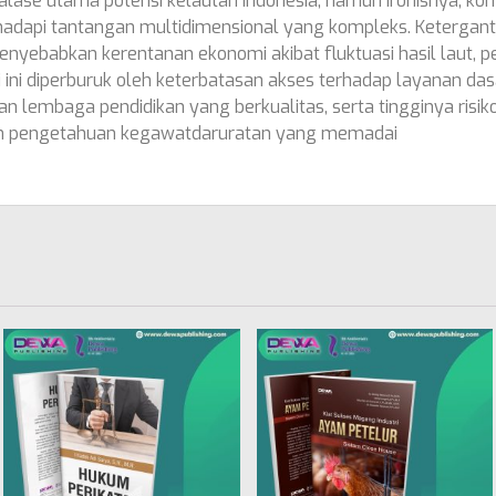
lase utama potensi kelautan Indonesia, namun ironisnya, kom
adapi tantangan multidimensional yang kompleks. Ketergant
nyebabkan kerentanan ekonomi akibat fluktuasi hasil laut, p
i ini diperburuk oleh keterbatasan akses terhadap layanan dasar
lembaga pendidikan yang berkualitas, serta tingginya risiko 
an pengetahuan kegawatdaruratan yang memadai