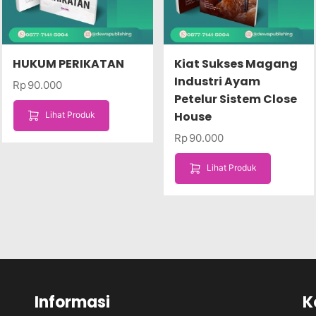
HUKUM PERIKATAN
Kiat Sukses Magang
Industri Ayam
Rp
90.000
Petelur Sistem Close
House
Lihat Produk
Rp
90.000
Lihat Produk
Informasi
K