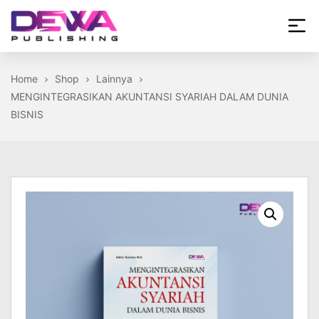
Skip
to
the
Dewa
content
Publishing
Home
Shop
Lainnya
MENGINTEGRASIKAN AKUNTANSI SYARIAH DALAM DUNIA
BISNIS