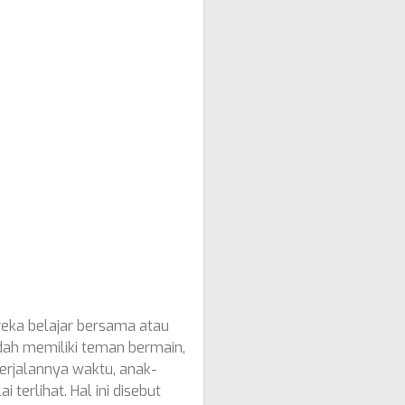
reka belajar bersama atau
dah memiliki teman bermain,
erjalannya waktu, anak-
 terlihat. Hal ini disebut