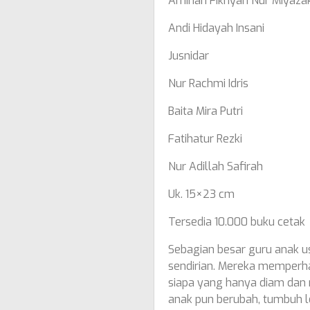
Aminah Fikriyah Nur Miyazak
Andi Hidayah Insani
Jusnidar
Nur Rachmi Idris
Baita Mira Putri
Fatihatur Rezki
Nur Adillah Safirah
Uk. 15×23 cm
Tersedia 10.000 buku cetak
Sebagian besar guru anak u
sendirian. Mereka memperha
siapa yang hanya diam dan 
anak pun berubah, tumbuh lebi