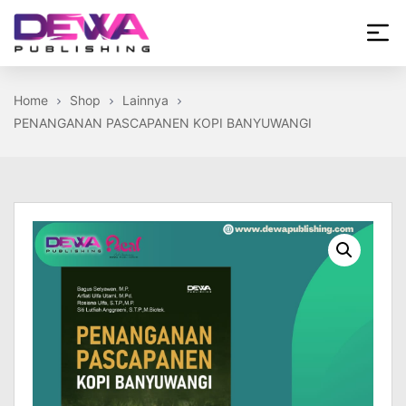
Skip
to
the
Dewa
content
Publishing
Home
Shop
Lainnya
PENANGANAN PASCAPANEN KOPI BANYUWANGI