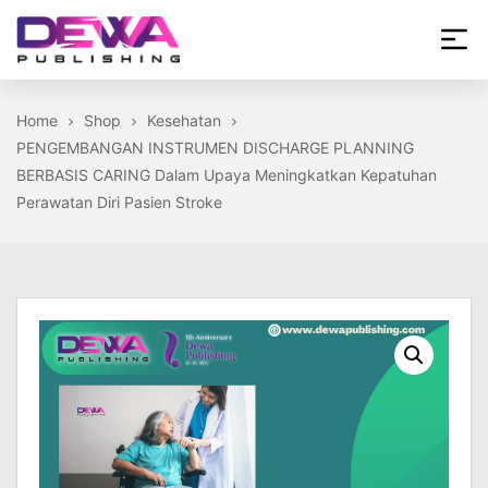
Skip
to
the
Dewa
content
Publishing
Home
Shop
Kesehatan
PENGEMBANGAN INSTRUMEN DISCHARGE PLANNING
BERBASIS CARING Dalam Upaya Meningkatkan Kepatuhan
Perawatan Diri Pasien Stroke