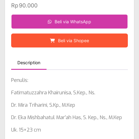
Rp
90.000
Beli via WhatsApp
Beli via Shopee
Description
Penulis:
Fatimatuzzahra Khairunisa, S.Kep., Ns.
Dr. Mira Triharini, S.Kp., M.Kep
Dr. Eka Mishbahatul Mar’ah Has, S. Kep., Ns., M.Kep
Uk. 15×23 cm