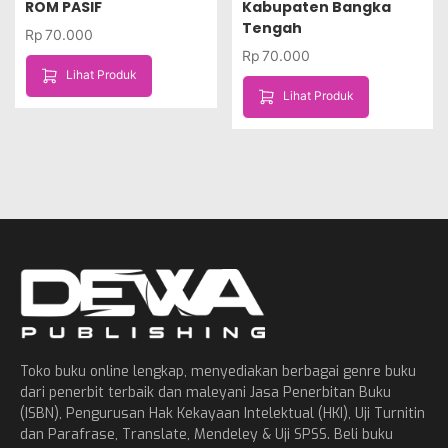
ROM PASIF
Kabupaten Bangka
Tengah
Rp
70.000
Rp
70.000
Lihat Produk
Lihat Produk
Toko buku online lengkap, menyediakan berbagai genre buku
dari penerbit terbaik dan maleyani Jasa Penerbitan Buku
(ISBN), Pengurusan Hak Kekayaan Intelektual (HKI), Uji Turnitin
dan Parafrase, Translate, Mendeley & Uji SPSS. Beli buku