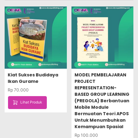
Kiat Sukses Budidaya
MODEL PEMBELAJARAN
Ikan Gurame
PROJECT
REPRESENTATION-
Rp
70.000
BASED GROUP LEARNING
(PREGOLA) Berbantuan
Lihat Produk
Mobile Module
Bermuatan Teori APOS
Untuk Menumbuhkan
Kemampuan Spasial
Rp
100.000