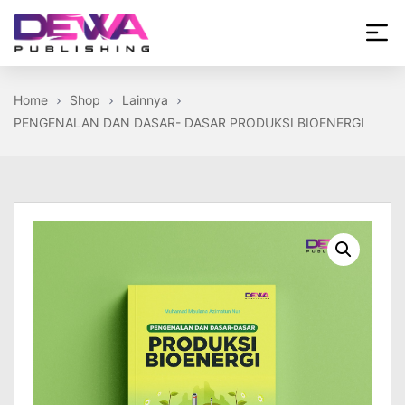
Skip
to
the
Dewa
content
Publishing
Home
Shop
Lainnya
PENGENALAN DAN DASAR- DASAR PRODUKSI BIOENERGI