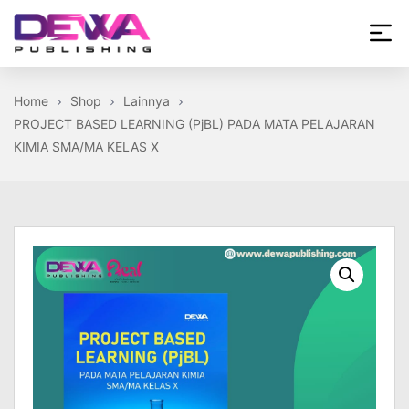
Skip
to
the
Dewa
content
Publishing
Home
Shop
Lainnya
PROJECT BASED LEARNING (PjBL) PADA MATA PELAJARAN
KIMIA SMA/MA KELAS X