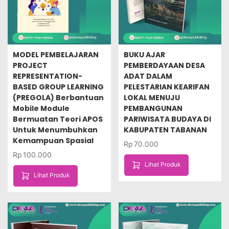
MODEL PEMBELAJARAN
BUKU AJAR
PROJECT
PEMBERDAYAAN DESA
REPRESENTATION-
ADAT DALAM
BASED GROUP LEARNING
PELESTARIAN KEARIFAN
(PREGOLA) Berbantuan
LOKAL MENUJU
Mobile Module
PEMBANGUNAN
Bermuatan Teori APOS
PARIWISATA BUDAYA DI
Untuk Menumbuhkan
KABUPATEN TABANAN
Kemampuan Spasial
Rp
70.000
Rp
100.000
Lihat Produk
Lihat Produk