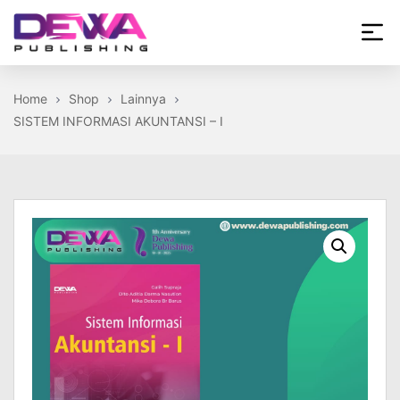
Skip
to
the
Dewa
content
Publishing
Home
Shop
Lainnya
SISTEM INFORMASI AKUNTANSI – I