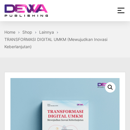
Skip
to
the
Dewa
content
Publishing
Home
Shop
Lainnya
TRANSFORMASI DIGITAL UMKM (Mewujudkan Inovasi
Keberlanjutan)