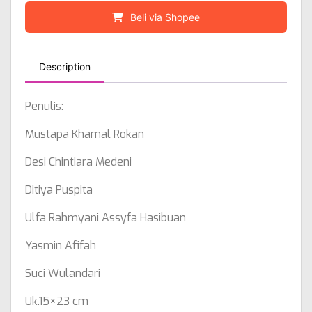
Beli via Shopee
Description
Penulis:
Mustapa Khamal Rokan
Desi Chintiara Medeni
Ditiya Puspita
Ulfa Rahmyani Assyfa Hasibuan
Yasmin Afifah
Suci Wulandari
Uk.15×23 cm