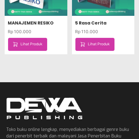
MANAJEMEN RESIKO
5 Rasa Cerita
Rp
100.000
Rp
110.000
Lihat Produk
Lihat Produk
Toko buku online lengkap, menyediakan berbagai genre buku
dari penerbit terbaik dan maleyani Jasa Penerbitan Buku