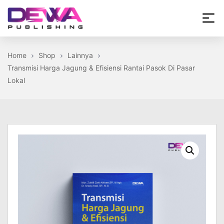
Skip
to
the
Dewa
content
Publishing
Home
Shop
Lainnya
Transmisi Harga Jagung & Efisiensi Rantai Pasok Di Pasar
Lokal