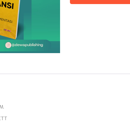
M.
,CTT