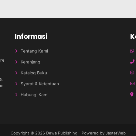
Informasi
K
Tentang Kami
nre
Keranjang
Katalog Buku
e,
Syarat & Ketentuan
an
Hubungi Kami
Copyright © 2026
Dewa Publishing
- Powered by
JasterWeb