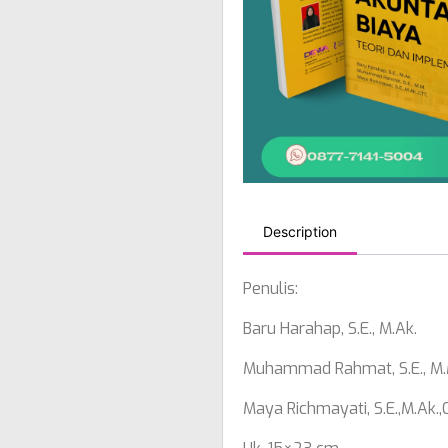
Description
Penulis:
Baru Harahap, S.E., M.Ak.
Muhammad Rahmat, S.E., M.
Maya Richmayati, S.E.,M.Ak.