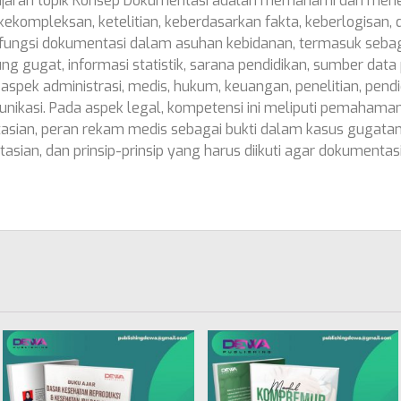
ran topik Konsep Dokumentasi adalah memahami dan menera
ekompleksan, ketelitian, keberdasarkan fakta, keberlogisan, d
ungsi dokumentasi dalam asuhan kebidanan, termasuk sebag
 gugat, informasi statistik, sarana pendidikan, sumber data p
aspek administrasi, medis, hukum, keuangan, penelitian, pendi
komunikasi. Pada aspek legal, kompetensi ini meliputi pemaha
an, peran rekam medis sebagai bukti dalam kasus gugatan, t
sian, dan prinsip-prinsip yang harus diikuti agar dokumenta