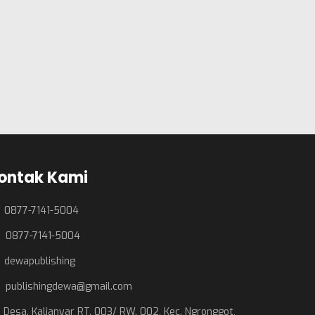
ontak Kami
0877-7141-5004
0877-7141-5004
dewapublishing
publishingdewa@gmail.com
Desa. Kalianyar RT. 003/ RW. 002, Kec. Ngronggot,