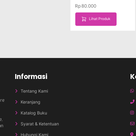
Rp
80.000
Lihat Produk
Informasi
K
Tentang Kami
nre
Keranjang
Katalog Buku
e,
Syarat & Ketentuan
an
Hubungi Kami