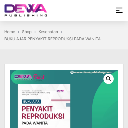
Skip
to
the
Dewa
content
Publishing
Home
Shop
Kesehatan
BUKU AJAR PENYAKIT REPRODUKSI PADA WANITA