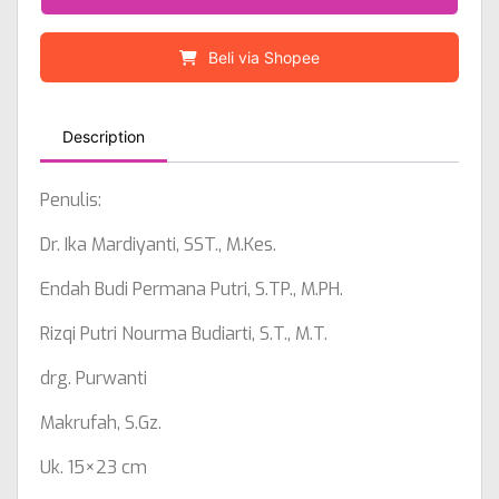
Beli via Shopee
Description
Penulis:
Dr. Ika Mardiyanti, SST., M.Kes.
Endah Budi Permana Putri, S.TP., M.PH.
Rizqi Putri Nourma Budiarti, S.T., M.T.
drg. Purwanti
Makrufah, S.Gz.
Uk. 15×23 cm