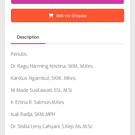
Beli via Shopee
Description
Penulis:
Dr. Ragu Harming Kristina, SKM., M.Kes.
Karolus Ngambut, SKM., MKes.
Ni Made Susilawati, SSi., M.Si
Ir. Erlina R. Salmun,M.Kes
Isak Radja, SKM.,MPH
Dr. Sisilia Leny Cahyani, S.Kep.,Ns.,M.Sc