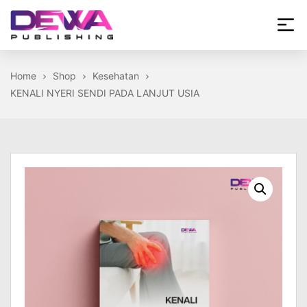
Skip
to
the
Dewa
content
Publishing
Home
Shop
Kesehatan
KENALI NYERI SENDI PADA LANJUT USIA