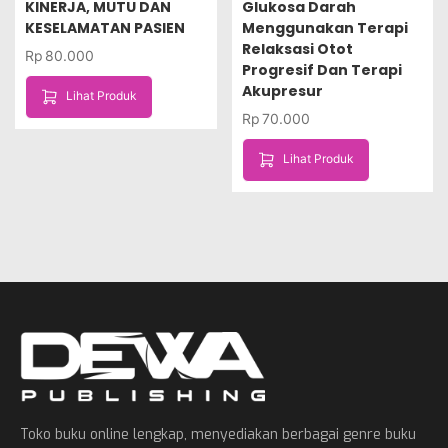
KINERJA, MUTU DAN
Glukosa Darah
KESELAMATAN PASIEN
Menggunakan Terapi
Relaksasi Otot
Rp
80.000
Progresif Dan Terapi
Akupresur
Lihat Produk
Rp
70.000
Lihat Produk
Toko buku online lengkap, menyediakan berbagai genre buku