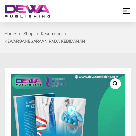
Skip
to
the
Dewa
content
Publishing
Home
Shop
Kesehatan
KEWARGANEGARAAN PADA KEBIDANAN