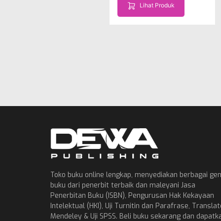
Lihat Produk
Toko buku online lengkap, menyediakan berbagai ge
buku dari penerbit terbaik dan maleyani Jasa
Penerbitan Buku (ISBN), Pengurusan Hak Kekayaan
Intelektual (HKI), Uji Turnitin dan Parafrase, Translat
Mendeley & Uji SPSS. Beli buku sekarang dan dapatk