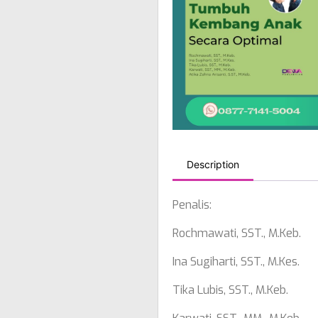
Description
Penalis:
Rochmawati, SST., M.Keb.
Ina Sugiharti, SST., M.Kes.
Tika Lubis, SST., M.Keb.