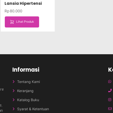
Lansia Hipertensi
Rp
80.000
Lihat Produk
Informasi
K
Tentang Kami
nre
Keranjang
Katalog Buku
e,
Syarat & Ketentuan
an