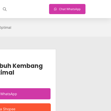
Chat WhatsApp
ptimal
buh Kembang
timal
a WhatsApp
ia Shopee