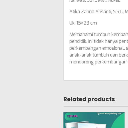
Karwati, SST., MM., M.Keb.
Atika Zahria Arisanti, S.ST., 
Uk. 15×23 cm
Memahami tumbuh kembang a
pendidik. Ini tidak hanya p
perkembangan emosional, s
anak-anak tumbuh dan berk
mendorong perkembangan o
Related products