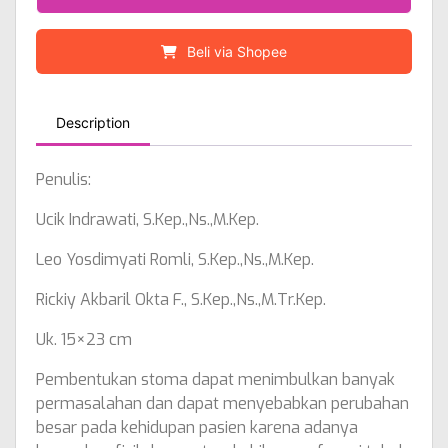
Beli via Shopee
Description
Penulis:
Ucik Indrawati, S.Kep.,Ns.,M.Kep.
Leo Yosdimyati Romli, S.Kep.,Ns.,M.Kep.
Rickiy Akbaril Okta F., S.Kep.,Ns.,M.Tr.Kep.
Uk. 15×23 cm
Pembentukan stoma dapat menimbulkan banyak
permasalahan dan dapat menyebabkan perubahan
besar pada kehidupan pasien karena adanya