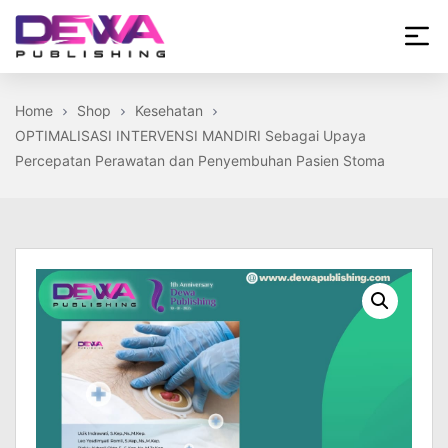
Skip
to
the
Dewa
content
Publishing
Home
Shop
Kesehatan
OPTIMALISASI INTERVENSI MANDIRI Sebagai Upaya
Percepatan Perawatan dan Penyembuhan Pasien Stoma