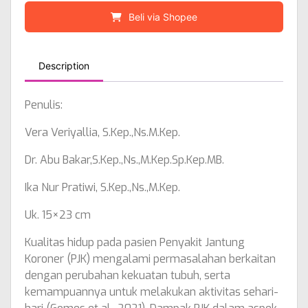
Beli via Shopee
Description
Penulis:
Vera Veriyallia, S.Kep.,Ns.M.Kep.
Dr. Abu Bakar,S.Kep.,Ns.,M.Kep.Sp.Kep.MB.
Ika Nur Pratiwi, S.Kep.,Ns.,M.Kep.
Uk. 15×23 cm
Kualitas hidup pada pasien Penyakit Jantung
Koroner (PJK) mengalami permasalahan berkaitan
dengan perubahan kekuatan tubuh, serta
kemampuannya untuk melakukan aktivitas sehari-