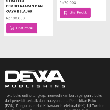
STRATEGI
Rp
70.000
PEMBELAJARAN DAN
GAYA BELAJAR
Lihat Produk
Rp
100.000
Lihat Produk
Toko buku online lengkap, menyediakan berbagai genre buku
dari penerbit terbaik dan maleyani Jasa Penerbitan Buku
(ISBN), Pengurusan Hak Kekayaan Intelektual (HKI), Uji Turnitin