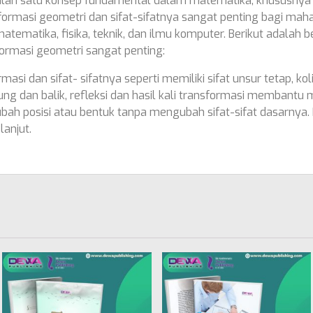
lah satu konsep fundamental dalam matematika, khususnya 
ormasi geometri dan sifat-sifatnya sangat penting bagi mah
tematika, fisika, teknik, dan ilmu komputer. Berikut adalah
rmasi geometri sangat penting:
 dan sifat- sifatnya seperti memiliki sifat unsur tetap, koline
gsung dan balik, refleksi dan hasil kali transformasi memba
ah posisi atau bentuk tanpa mengubah sifat-sifat dasarnya. 
lanjut.