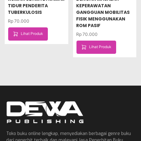
TIDUR PENDERITA
KEPERAWATAN
TUBERKULOSIS
GANGGUAN MOBILITAS
FISIK MENGGUNAKAN
Rp
70.000
ROM PASIF
Lihat Produk
Rp
70.000
Lihat Produk
Toko buku online lengkap, menyediakan berbagai genre buku
dari penerbit terbaik dan maleyani Jasa Penerbitan Buku