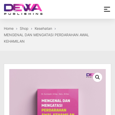
Skip
to
the
Dewa
content
Publishing
Home
Shop
Kesehatan
MENGENAL DAN MENGATASI PERDARAHAN AWAL
KEHAMILAN