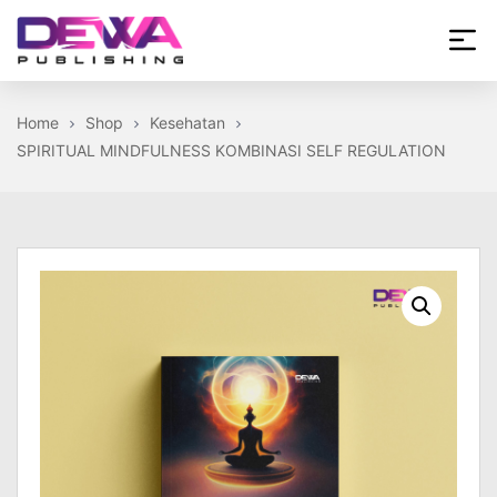
Skip
to
the
Dewa
content
Publishing
Home
Shop
Kesehatan
SPIRITUAL MINDFULNESS KOMBINASI SELF REGULATION